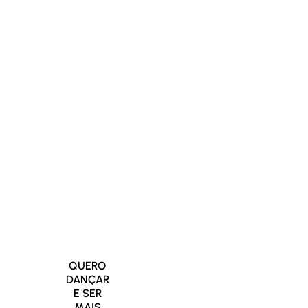
R$
R$
47,00
67,00
Menos de R$ 8
Menos de R$ 6
por mês!
Isso é
por mês!
Um
praticamente o
valor tão
preço de um
pequeno que
lanche, mas com
você quase não
a diferença de
sente no bolso,
que, aqui, você
mas com um
está investindo
impacto
na sua saúde,
gigantesco na
bem-estar e
sua vida. Pense
felicidade.
em todas as
horas de
diversão, dança
QUERO
DANÇAR
e transformação
E SER
que você terá ao
MAIS